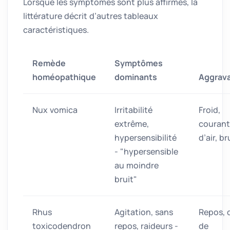
Lorsque les symptômes sont plus affirmés, la
littérature décrit d’autres tableaux
caractéristiques.
Remède
Symptômes
homéopathique
dominants
Aggrava
Nux vomica
Irritabilité
Froid,
extrême,
courant
hypersensibilité
d’air, br
- "hypersensible
au moindre
bruit"
Rhus
Agitation, sans
Repos, 
toxicodendron
repos, raideurs -
de