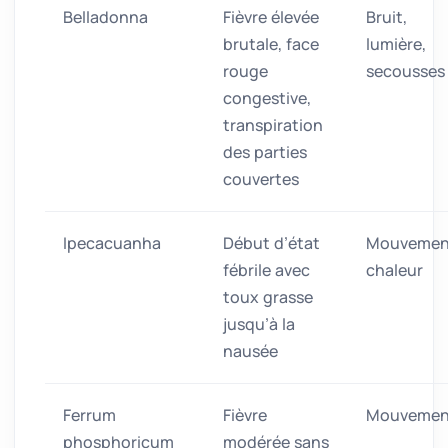
Belladonna
Fièvre élevée
Bruit,
brutale, face
lumière,
rouge
secousses
congestive,
transpiration
des parties
couvertes
Ipecacuanha
Début d’état
Mouvemen
fébrile avec
chaleur
toux grasse
jusqu’à la
nausée
Ferrum
Fièvre
Mouvemen
phosphoricum
modérée sans