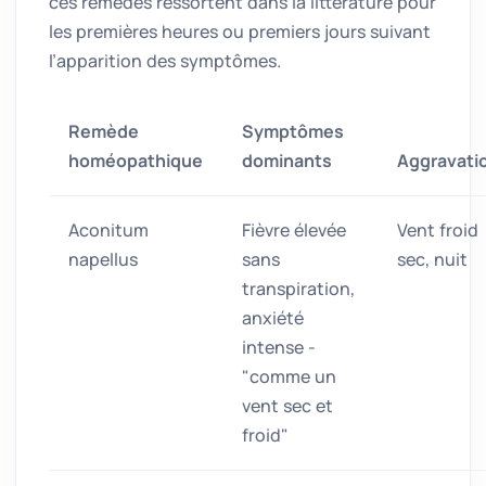
ces remèdes ressortent dans la littérature pour
les premières heures ou premiers jours suivant
l’apparition des symptômes.
Remède
Symptômes
homéopathique
dominants
Aggravati
Aconitum
Fièvre élevée
Vent froid
napellus
sans
sec, nuit
transpiration,
anxiété
intense -
"comme un
vent sec et
froid"