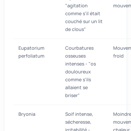
"agitation
mouvem
comme s’il était
couché sur un lit
de clous"
Eupatorium
Courbatures
Mouvem
perfoliatum
osseuses
froid
intenses - "os
douloureux
comme s’ils
allaient se
briser"
Bryonia
Soif intense,
Moindr
sécheresse,
mouvem
irritabilité -
chaleur