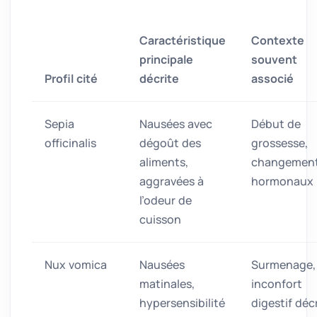
Caractéristique
Contexte
principale
souvent
Profil cité
décrite
associé
Sepia
Nausées avec
Début de
officinalis
dégoût des
grossesse,
aliments,
changemen
aggravées à
hormonaux
l’odeur de
cuisson
Nux vomica
Nausées
Surmenage,
matinales,
inconfort
hypersensibilité
digestif décr