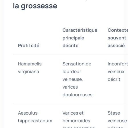
la grossesse
Caractéristique
Context
principale
souvent
Profil cité
décrite
associé
Hamamelis
Sensation de
Inconfor
virginiana
lourdeur
veineux
veineuse,
décrit
varices
douloureuses
Aesculus
Varices et
Stase
hippocastanum
hémorroïdes
veineuse