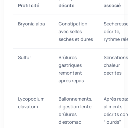
Profil cité
décrite
associé
Bryonia alba
Constipation
Sécheress
avec selles
décrite,
sèches et dures
rythme ral
Sulfur
Brûlures
Sensations
gastriques
chaleur
remontant
décrites
après repas
Lycopodium
Ballonnements,
Après repa
clavatum
digestion lente,
aliments
brûlures
décrits c
d’estomac
“lourds”