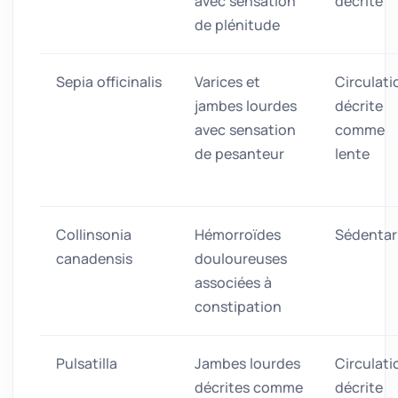
avec sensation
décrite
de plénitude
Sepia officinalis
Varices et
Circulati
jambes lourdes
décrite
avec sensation
comme
de pesanteur
lente
Collinsonia
Hémorroïdes
Sédentar
canadensis
douloureuses
associées à
constipation
Pulsatilla
Jambes lourdes
Circulati
décrites comme
décrite